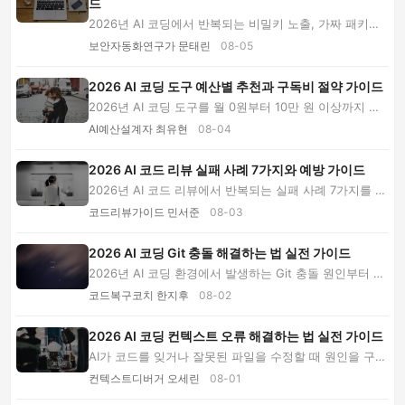
드
2026년 AI 코딩에서 반복되는 비밀키 노출, 가짜 패키지
설치, 인증·권한 검증 누락, 에이전트 과권한 ...
보안자동화연구가 문태린
08-05
2026 AI 코딩 도구 예산별 추천과 구독비 절약 가이드
2026년 AI 코딩 도구를 월 0원부터 10만 원 이상까지 예
산별로 비교합니다. 개인 개발자와 소규모 팀을 ...
AI예산설계자 최유현
08-04
2026 AI 코드 리뷰 실패 사례 7가지와 예방 가이드
2026년 AI 코드 리뷰에서 반복되는 실패 사례 7가지를 분
석합니다. 무조건 승인, 대규모 변경, 부실 테...
코드리뷰가이드 민서준
08-03
2026 AI 코딩 Git 충돌 해결하는 법 실전 가이드
2026년 AI 코딩 환경에서 발생하는 Git 충돌 원인부터 소
스·설정·잠금 파일 해결법, 테스트와 보안 검증...
코드복구코치 한지후
08-02
2026 AI 코딩 컨텍스트 오류 해결하는 법 실전 가이드
AI가 코드를 잊거나 잘못된 파일을 수정할 때 원인을 구분
하고 컨텍스트를 재설정하는 방법을 안내합니...
컨텍스트디버거 오세린
08-01