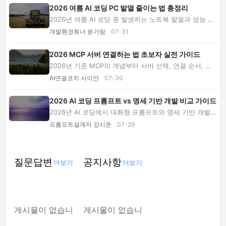
2026 여름 AI 코딩 PC 발열 줄이는 법 총정리
2026년 여름 AI 코딩 중 발생하는 노트북 발열과 성능 저
하의 원인을 진단하고, IDE·Docker·로컬 모델 ...
개발환경튜너 윤가람
07-31
2026 MCP 서버 연결하는 법 초보자 실전 가이드
2026년 기준 MCP의 개념부터 서버 선택, 연결 순서, 권
한 제한, 비용 관리와 오류 해결 FAQ까지 초보자...
AI연결코치 서이안
07-30
2026 AI 코딩 프롬프트 vs 명세 기반 개발 비교 가이드
2026년 AI 코딩에서 대화형 프롬프트와 명세 기반 개발의
속도, 정확도, 비용, 보안, 협업 차이를 비교...
프롬프트설계자 강시온
07-29
질문답변
공지사항
더보기
더보기
게시물이 없습니
게시물이 없습니