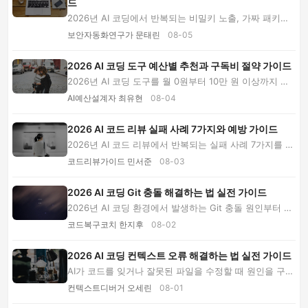
드
2026년 AI 코딩에서 반복되는 비밀키 노출, 가짜 패키지
설치, 인증·권한 검증 누락, 에이전트 과권한 ...
보안자동화연구가 문태린
08-05
2026 AI 코딩 도구 예산별 추천과 구독비 절약 가이드
2026년 AI 코딩 도구를 월 0원부터 10만 원 이상까지 예
산별로 비교합니다. 개인 개발자와 소규모 팀을 ...
AI예산설계자 최유현
08-04
2026 AI 코드 리뷰 실패 사례 7가지와 예방 가이드
2026년 AI 코드 리뷰에서 반복되는 실패 사례 7가지를 분
석합니다. 무조건 승인, 대규모 변경, 부실 테...
코드리뷰가이드 민서준
08-03
2026 AI 코딩 Git 충돌 해결하는 법 실전 가이드
2026년 AI 코딩 환경에서 발생하는 Git 충돌 원인부터 소
스·설정·잠금 파일 해결법, 테스트와 보안 검증...
코드복구코치 한지후
08-02
2026 AI 코딩 컨텍스트 오류 해결하는 법 실전 가이드
AI가 코드를 잊거나 잘못된 파일을 수정할 때 원인을 구분
하고 컨텍스트를 재설정하는 방법을 안내합니...
컨텍스트디버거 오세린
08-01