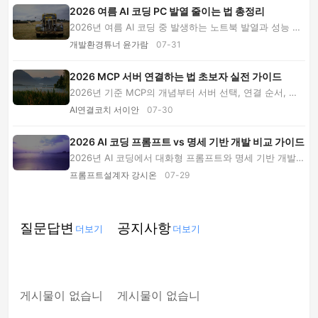
2026 여름 AI 코딩 PC 발열 줄이는 법 총정리
2026년 여름 AI 코딩 중 발생하는 노트북 발열과 성능 저
하의 원인을 진단하고, IDE·Docker·로컬 모델 ...
개발환경튜너 윤가람
07-31
2026 MCP 서버 연결하는 법 초보자 실전 가이드
2026년 기준 MCP의 개념부터 서버 선택, 연결 순서, 권
한 제한, 비용 관리와 오류 해결 FAQ까지 초보자...
AI연결코치 서이안
07-30
2026 AI 코딩 프롬프트 vs 명세 기반 개발 비교 가이드
2026년 AI 코딩에서 대화형 프롬프트와 명세 기반 개발의
속도, 정확도, 비용, 보안, 협업 차이를 비교...
프롬프트설계자 강시온
07-29
질문답변
공지사항
더보기
더보기
게시물이 없습니
게시물이 없습니